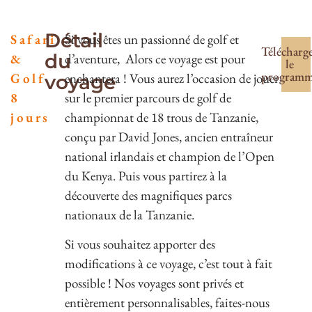
Détail
Safari
Si vous êtes un passionné de golf et
Télécharg
du
&
d’aventure, Alors ce voyage est pour
le
program
Golf
enchantera ! Vous aurez l’occasion de jouer
voyage
8
sur le premier parcours de golf de
jours
championnat de 18 trous de Tanzanie,
conçu par David Jones, ancien entraîneur
national irlandais et champion de l’Open
du Kenya. Puis vous partirez à la
découverte des magnifiques parcs
nationaux de la Tanzanie.
Si vous souhaitez apporter des
modifications à ce voyage, c’est tout à fait
possible ! Nos voyages sont privés et
entièrement personnalisables, faites-nous