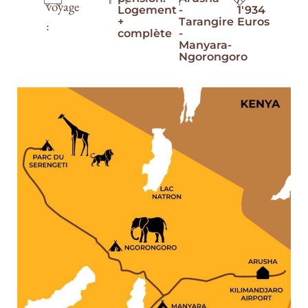
voyage
Logement
-
1'934
+
Tarangire
Euros
:
complète
-
Manyara-
Ngorongoro