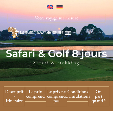
Votre voyage sur mesure
Safari & Golf 8 jours
Hébergements & Activités
Safari & trekking
Descriptif
Le prix
Le prix ne
Conditions
On
-
comprend
comprend
d'annulations
part
Itineraire
pas
quand ?